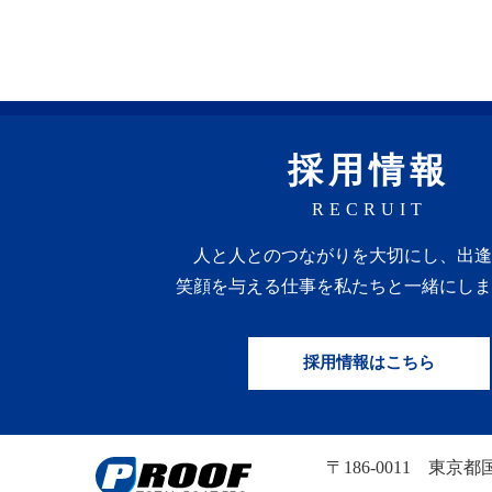
採用情報
RECRUIT
人と人との
つながりを
大切にし、
出逢
笑顔を
与える
仕事を
私たちと一緒にしま
採用情報はこちら
〒186-0011
東京都国