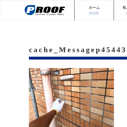
ホーム
私
HOME
cache_Messagep45443