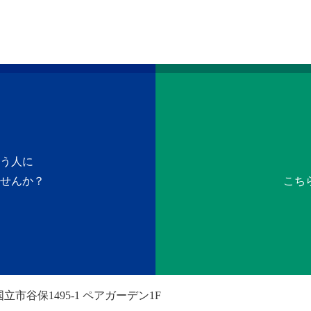
う人に
せんか？
こち
立市谷保1495-1 ペアガーデン1F