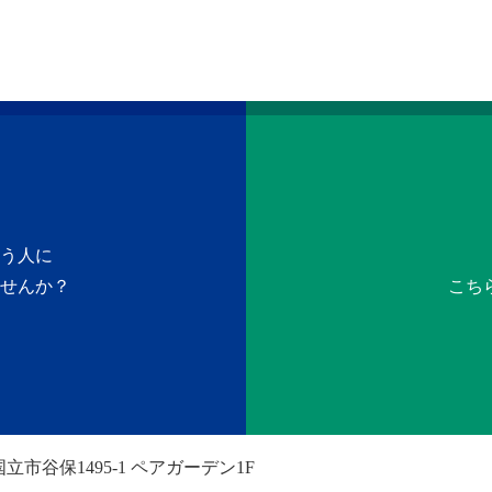
う人に
せんか？
こち
立市谷保1495-1 ペアガーデン1F