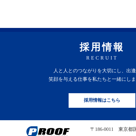
採用情報
RECRUIT
人と人との
つながりを
大切にし、
出逢
笑顔を
与える
仕事を
私たちと一緒にしま
採用情報はこちら
〒186-0011
東京都国