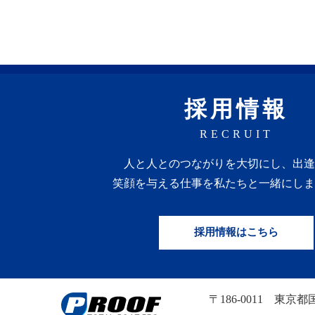
採用情報
RECRUIT
人と人との
つながりを
大切にし、
出逢
笑顔を
与える
仕事を
私たちと一緒にしま
採用情報はこちら
〒186-0011
東京都国