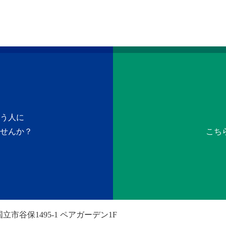
う人に
せんか？
こち
立市谷保1495-1 ペアガーデン1F