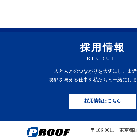
採用情報
RECRUIT
人と人との
つながりを
大切にし、
出逢
笑顔を
与える
仕事を
私たちと一緒にしま
採用情報はこちら
〒186-0011
東京都国