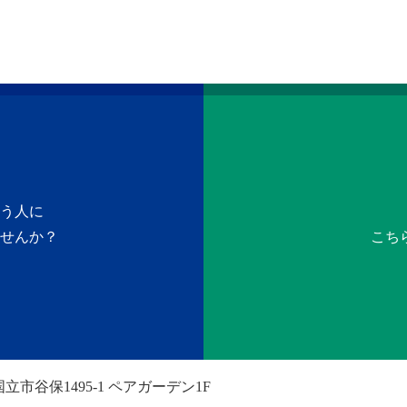
う人に
せんか？
こち
立市谷保1495-1 ペアガーデン1F