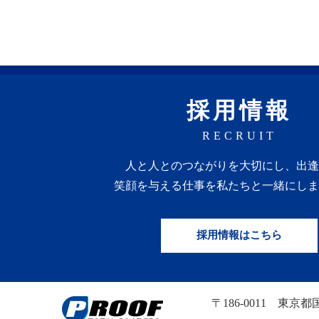
採用情報
RECRUIT
人と人との
つながりを
大切にし、
出逢
笑顔を
与える
仕事を
私たちと一緒にしま
採用情報はこちら
〒186-0011
東京都国