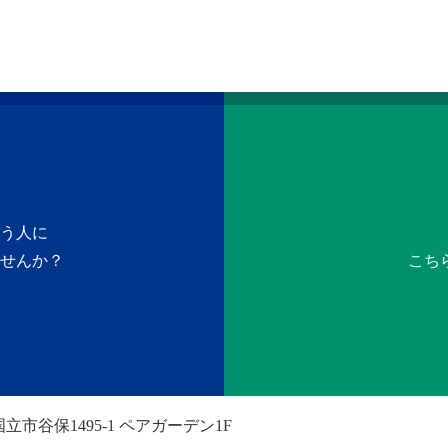
う人に
せんか？
こち
立市谷保1495-1 ペアガーデン1F