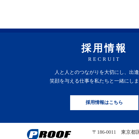
採用情報
RECRUIT
人と人との
つながりを
大切にし、
出逢
笑顔を
与える
仕事を
私たちと一緒にしま
採用情報はこちら
〒186-0011
東京都国