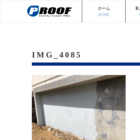
ホーム
私
HOME
IMG_4085