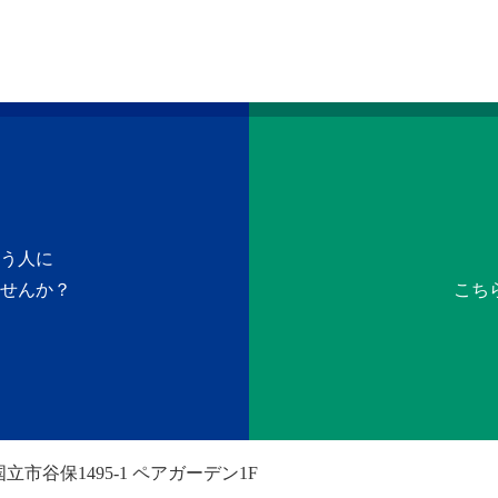
う人に
せんか？
こち
立市谷保1495-1 ペアガーデン1F