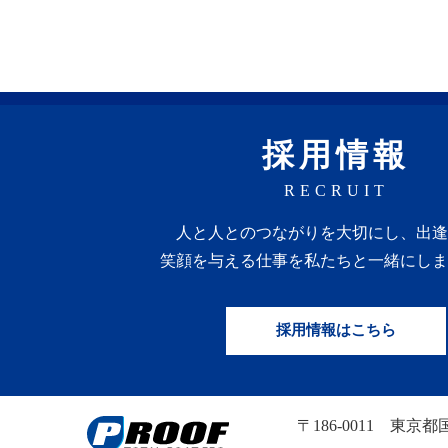
採用情報
RECRUIT
人と人との
つながりを
大切にし、
出逢
笑顔を
与える
仕事を
私たちと一緒にしま
採用情報はこちら
〒186-0011
東京都国