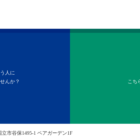
う人に
せんか？
こち
立市谷保1495-1 ペアガーデン1F