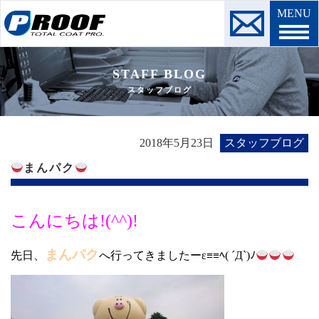
MENU
STAFF BLOG
スタッフブログ
2018年5月23日
スタッフブログ
まんパク
こんにちは!(^^)!
まんパク
先日、
へ行ってきましたーε≡≡ﾍ( ´Д`)ﾉ