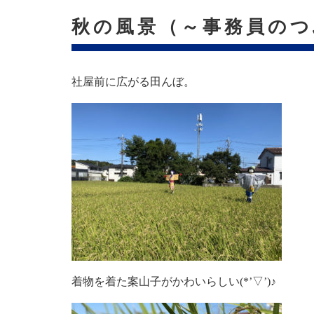
秋の風景（～事務員のつ
社屋前に広がる田んぼ。
着物を着た案山子がかわいらしい(*’▽’)♪