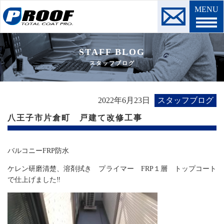
MENU
STAFF BLOG
スタッフブログ
2022年6月23日
スタッフブログ
八王子市片倉町 戸建て改修工事
バルコニーFRP防水
ケレン研磨清楚、溶剤拭き プライマー FRP１層 トップコート
で仕上げました‼︎