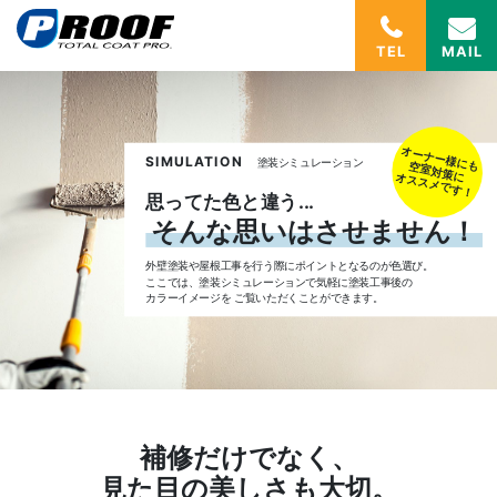
TEL
MAIL
オーナー様にも
SIMULATION
塗装シミュレーション
空室対策に
オススメです！
思ってた色と違う...
そんな思いはさせません！
外壁塗装や屋根工事を行う際にポイントとなるのが色選び。
ここでは、塗装シミュレーションで気軽に塗装工事後の
カラーイメージを
ご覧いただくことができます。
補修だけでなく、
見た目の美しさも大切。