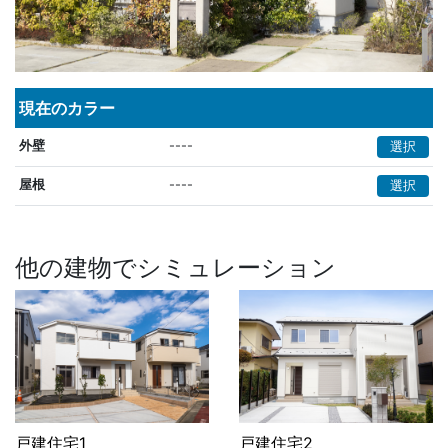
現在のカラー
外壁
----
選択
屋根
----
選択
他の建物でシミュレーション
戸建住宅1
戸建住宅2